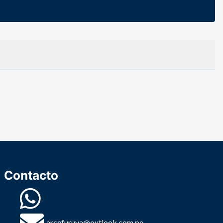
Contacto
arcefuruya@outlook.com.pe